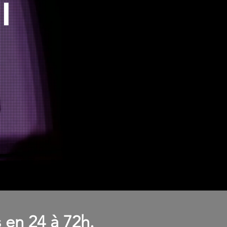
i
 en 24 à 72h.