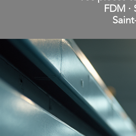
FDM · S
Saint