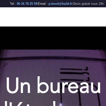
Tel :
06 16 78 25 59
|
Email :
p.borel@ba3d.fr
|
Devis gratuit sous 24h
nos services
nos technologies
devis
actuali
Un bureau