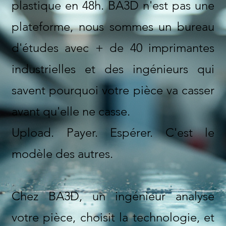
plastique en 48h. BA3D n'est pas une
plateforme, nous sommes un bureau
d'études avec + de 40 imprimantes
industrielles et des ingénieurs qui
savent pourquoi votre pièce va casser
avant qu'elle ne casse.
Upload. Payer. Espérer. C'est le
modèle des autres.
Chez BA3D, un ingénieur analyse
votre pièce, choisit la technologie, et