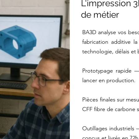
L'impression 3
de métier
BA3D analyse vos besoi
fabrication additive 
technologie, délais et
Prototypage rapide —
lancer en production.
Pièces finales sur me
CFF fibre de carbone 
Outillages industriels
conçus et livrés en 72h