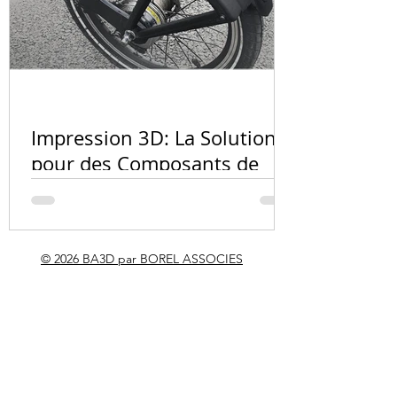
BTP
efficaces
Quel matér
l'impressio
Impression 3D: La Solution
PA12, résin
pour des Composants de
carbone ?
Vélo Innovants et
Personnalisés
© 2026 BA3D par BOREL ASSOCIES
RÉALISATION PHARE
Maquette topographique
géante du détroit de