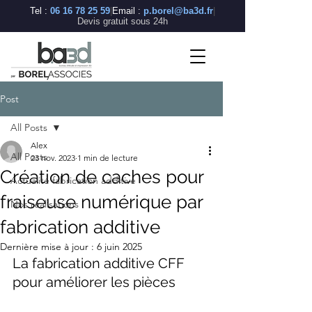
BA3D
Tel :
06 16 78 25 59
|
Email :
p.borel@ba3d.fr
|
—
Devis gratuit sous 24h
Bureau
d'études
en
fabrication
additive
industrielle
Post
BA3D
(BOREL
ASSOCIÉS)
est
All Posts
un
bureau
Alex
d'études
spécialisé
All Posts
23 nov. 2023
1 min de lecture
en
fabrication
Création de caches pour
additive
Actualité fabrication additive
industrielle,
basé
fraiseuse numérique par
à
Nos réalisations
Saint-
Rambert-
fabrication additive
d'Albon
dans
la
Drôme
Dernière mise à jour :
6 juin 2025
(26),
La fabrication additive CFF 
à
45
minutes
pour améliorer les pièces
de
Lyon.
Nous
maîtrisons