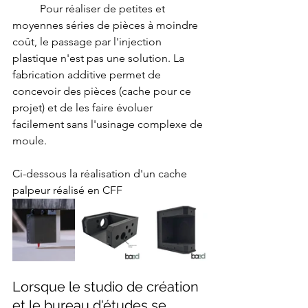
les
	Pour réaliser de petites et 
technologies
FDM,
moyennes séries de pièces à moindre 
SLS
polyamide
PA12,
coût, le passage par l'injection 
SLA
haute
plastique n'est pas une solution. La 
précision
et
fabrication additive permet de 
CFF
fibre
concevoir des pièces (cache pour ce 
de
carbone
projet) et de les faire évoluer 
continue
(Markforged).
facilement sans l'usinage complexe de 
Nos
clients
industriels
moule.
incluent
Airbus,
CNRS,
Eiffage,
Ci-dessous la réalisation d'un cache 
Mitsubishi
et
palpeur réalisé en CFF
L'Occitane.
Délai
de
livraison
standard
:
24
à
72h.
Devis
gratuit
sous
24h.
Lorsque le studio de création 
et le bureau d'études se 