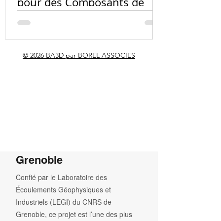
pour des Composants de
carbone ?
Vélo Innovants et
Personnalisés
© 2026 BA3D par BOREL ASSOCIES
RÉALISATION PHARE
Maquette topographique
géante du détroit de
Gibraltar — CNRS LEGI
Grenoble
Confié par le Laboratoire des
Écoulements Géophysiques et
Industriels (LEGI) du CNRS de
Grenoble, ce projet est l’une des plus