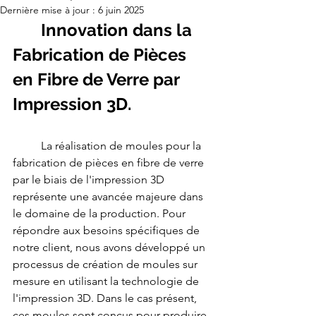
les
Dernière mise à jour :
6 juin 2025
technologies
FDM,
	Innovation dans la 
SLS
polyamide
PA12,
SLA
Fabrication de Pièces 
haute
précision
et
en Fibre de Verre par 
CFF
fibre
de
Impression 3D.
carbone
continue
(Markforged).
Nos
clients
industriels
	La réalisation de moules pour la 
incluent
Airbus,
fabrication de pièces en fibre de verre 
CNRS,
Eiffage,
par le biais de l'impression 3D 
Mitsubishi
et
représente une avancée majeure dans 
L'Occitane.
Délai
de
le domaine de la production. Pour 
livraison
standard
répondre aux besoins spécifiques de 
:
24
notre client, nous avons développé un 
à
72h.
processus de création de moules sur 
Devis
gratuit
mesure en utilisant la technologie de 
sous
24h.
l'impression 3D. Dans le cas présent, 
ces moules sont conçus pour produire 