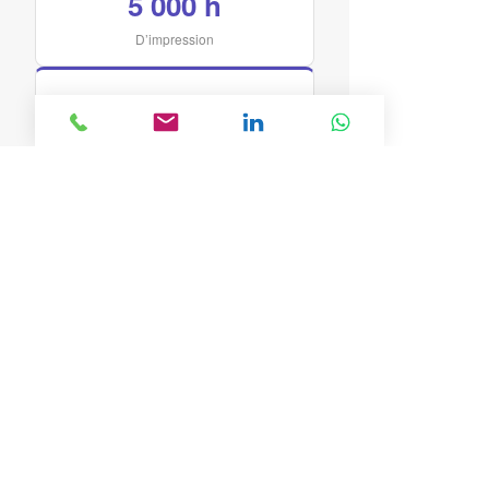
5 000 h
D’impression
200 km
De filament PLA
Résistance à l’immersion
✓
Pièces conçues et validées pour les tests
scientifiques sur plateforme Coriolis
PLA recyclé écoresponsable
✓
200 km de filament PLA recyclé —
engagement environnemental de BA3D
Gestion de projet complète
✓
De la modélisation CAO à la livraison
finale sur site CNRS
“Quand le champ des possibles
est infini avec l’impression 3D —