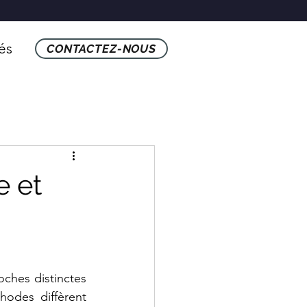
tés
CONTACTEZ-NOUS
e et
ches distinctes 
odes diffèrent 