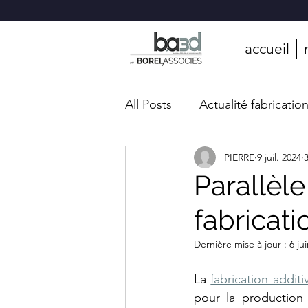
BA3D
—
Bureau
d'études
accueil
en
fabrication
additive
industrielle
BA3D
All Posts
Actualité fabricatio
(BOREL
ASSOCIÉS)
est
un
bureau
d'études
spécialisé
PIERRE
9 juil. 2024
en
fabrication
additive
Parallèle
industrielle,
basé
à
Saint-
fabricati
Rambert-
d'Albon
dans
la
Drôme
Dernière mise à jour :
6 ju
(26),
à
45
minutes
La 
fabrication additi
de
Lyon.
Nous
pour la production
maîtrisons