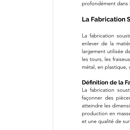
les
profondément dans le
technologies
FDM,
SLS
polyamide
PA12,
La Fabrication S
SLA
haute
précision
et
CFF
La fabrication sous
fibre
de
carbone
enlever de la matiè
continue
(Markforged).
largement utilisée da
Nos
clients
les tours, les fraise
industriels
incluent
Airbus,
métal, en plastique,
CNRS,
Eiffage,
Mitsubishi
et
L'Occitane.
Définition de la F
Délai
de
La fabrication sous
livraison
standard
:
façonner des pièces
24
à
atteindre les dimensi
72h.
Devis
production en masse
gratuit
sous
24h.
et une qualité de sur