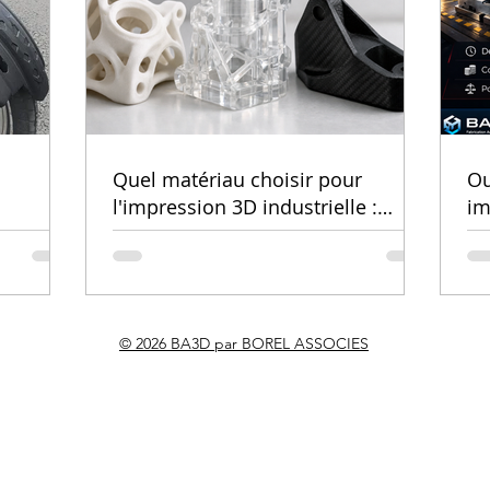
Qu'est ce que la fabrication
La f
additive ?
serv
Quel matériau choisir pour
Ou
l'impression 3D industrielle :
im
n pour
PA12, résine SLA ou fibre de
vo
carbone ?
d’
s
© 2026 BA3D par BOREL ASSOCIES
ue géante du détroit de Gibraltar — CNRS 