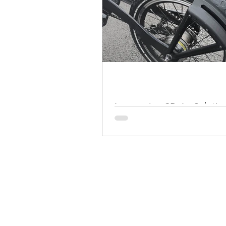
La révolution de la
fabrication additive en
chaudronnerie : un avenir
prometteur
Impression 3D: La Solutio
des Composants de Vélo
Innovants et Personnalisé
RÉALISATION PHARE
Maquette topographiq