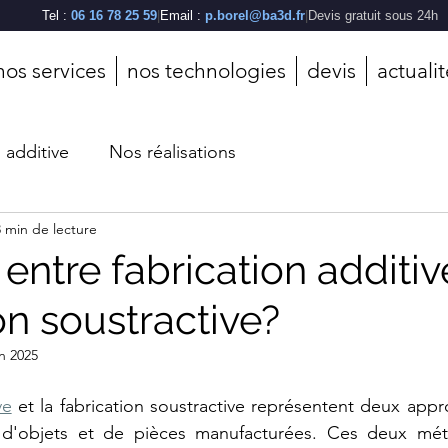
Tel :
06 16 78 25 59
|
Email :
p.borel@ba3d.fr
|
Devis gratuit sous 24h
nos services
nos technologies
devis
actuali
n additive
Nos réalisations
3 min de lecture
 entre fabrication additiv
on soustractive?
in 2025
ve
 et la fabrication soustractive représentent deux appro
 d'objets et de pièces manufacturées. Ces deux méth