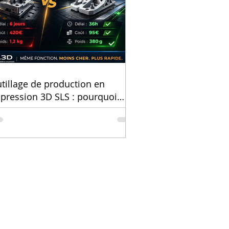
abrication additive au
ice des entreprises
tillage de production en
pression 3D SLS : pourquoi
tre ligne s’est arrêtée à cause
un gabarit à 420 €
LEGI Grenoble