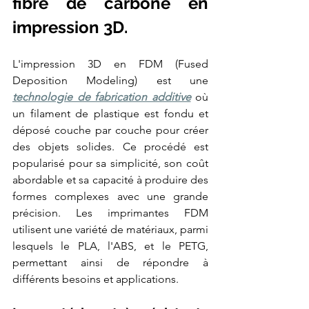
fibre de carbone en 
les
technologies
FDM,
impression 3D.
SLS
polyamide
PA12,
SLA
haute
L'impression 3D en FDM (Fused 
précision
et
CFF
Deposition Modeling) est une 
fibre
de
technologie de fabrication additive
 où 
carbone
continue
un filament de plastique est fondu et 
(Markforged).
Nos
déposé couche par couche pour créer 
clients
industriels
des objets solides. Ce procédé est 
incluent
Airbus,
CNRS,
popularisé pour sa simplicité, son coût 
Eiffage,
Mitsubishi
abordable et sa capacité à produire des 
et
L'Occitane.
formes complexes avec une grande 
Délai
de
précision. Les imprimantes FDM 
livraison
standard
utilisent une variété de matériaux, parmi 
:
24
lesquels le PLA, l'ABS, et le PETG, 
à
72h.
Devis
permettant ainsi de répondre à 
gratuit
sous
différents besoins et applications.
24h.