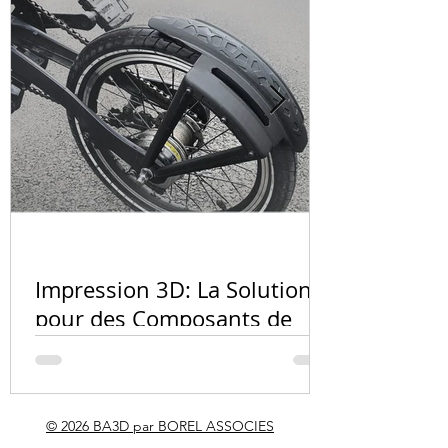
La révolution de la
Fabrication de 
fabrication additive en
haute performa
chaudronnerie : un
impression 3D
avenir prometteur
Quel matér
l'impressio
Impression 3D: La Solution
PA12, résin
pour des Composants de
carbone ?
Vélo Innovants et
Personnalisés
© 2026 BA3D par BOREL ASSOCIES