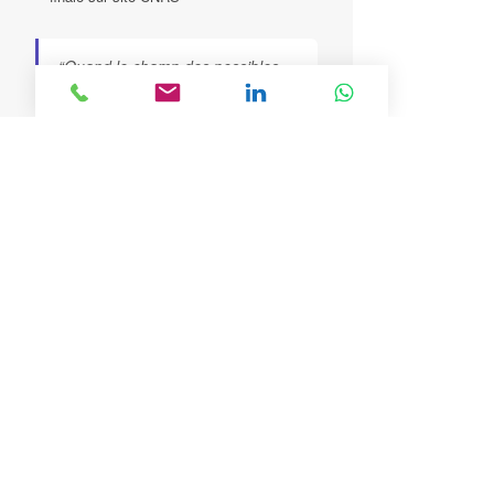
“Quand le champ des possibles
est infini avec l’impression 3D —
un véritable défi technique que
l’équipe de BA3D a adoré relever.”
Pierre Borel — Responsable Bureau
d’études BA3D
Lire l’article complet →
Vous avez un projet ambitieux ?
Devis gratuit →
Explorez notre site :
Découvrez
nos technologies
,
nos services
et