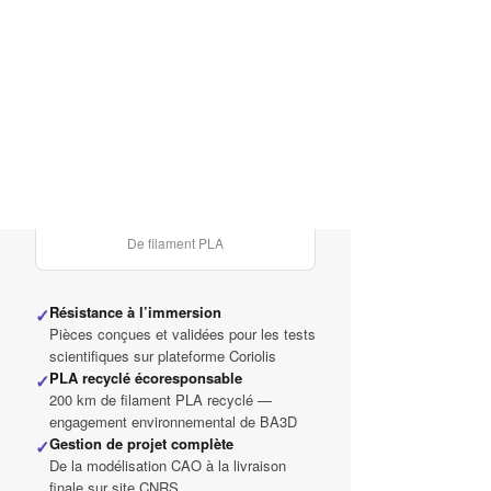
500 kg
Poids total
5 000 h
D’impression
200 km
De filament PLA
Résistance à l’immersion
✓
Pièces conçues et validées pour les tests
scientifiques sur plateforme Coriolis
PLA recyclé écoresponsable
✓
200 km de filament PLA recyclé —
engagement environnemental de BA3D
Gestion de projet complète
✓
De la modélisation CAO à la livraison
finale sur site CNRS