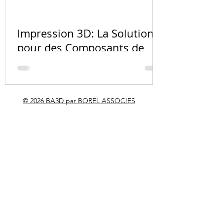
Quel matér
l'impressio
Impression 3D: La Solution
PA12, résin
pour des Composants de
carbone ?
Vélo Innovants et
Personnalisés
© 2026 BA3D par BOREL ASSOCIES
RÉALISATION PHARE
Maquette topographique
géante du détroit de
Gibraltar — CNRS LEGI
Grenoble