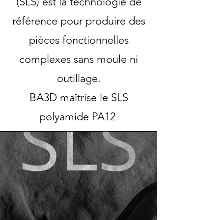
(SLS) est la technologie de
les
technologies
FDM,
SLS
référence pour produire des
polyamide
PA12,
SLA
pièces fonctionnelles
haute
précision
et
CFF
complexes sans moule ni
fibre
de
carbone
outillage.
continue
(Markforged).
Nos
clients
BA3D maîtrise le SLS
industriels
incluent
Airbus,
polyamide PA12
CNRS,
Eiffage,
Mitsubishi
et
L'Occitane.
Délai
de
livraison
standard
:
24
à
72h.
Devis
gratuit
sous
24h.