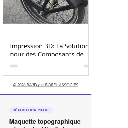
Quel matér
l'impressio
Impression 3D: La Solution
PA12, résin
pour des Composants de
carbone ?
Vélo Innovants et
Personnalisés
© 2026 BA3D par BOREL ASSOCIES
RÉALISATION PHARE
Maquette topographique