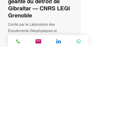
géante du détroit de
Gibraltar — CNRS LEGI
Grenoble
Confié par le Laboratoire des
Écoulements Géophysiques et
Industriels (LEGI) du CNRS de
Grenoble, ce projet est l’une des plus
grandes réalisations en fabrication
additive jamais accomplies en France.
BA3D a relevé un défi technique hors
norme : reproduire fidèlement les fonds
marins du détroit de Gibraltar à grande
échelle pour permettre l’analyse
scientifique des flux d’eau salée et d’eau
douce sur plateforme Coriolis.