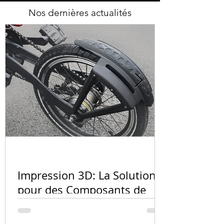
Nos dernières actualités
Quel matér
l'impressio
Impression 3D: La Solution
PA12, résin
pour des Composants de
carbone ?
Vélo Innovants et
Personnalisés