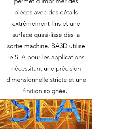
permet d'imprimer des
les
technologies
FDM,
SLS
pièces avec des détails
polyamide
PA12,
SLA
extrêmement fins et une
haute
précision
et
CFF
surface quasi-lisse dès la
fibre
de
carbone
sortie machine. BA3D utilise
continue
(Markforged).
Nos
clients
le SLA pour les applications
industriels
incluent
Airbus,
nécessitant une précision
CNRS,
Eiffage,
Mitsubishi
et
dimensionnelle stricte et une
L'Occitane.
Délai
de
finition soignée.
livraison
standard
:
24
à
72h.
Devis
gratuit
sous
24h.