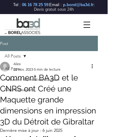
BA3D
Tel :
06 16 78 25 59
|
Email :
p.borel@ba3d.fr
|
—
Devis gratuit sous 24h
Bureau
d'études
en
fabrication
additive
industrielle
Post
BA3D
(BOREL
ASSOCIÉS)
est
All Posts
un
bureau
Alex
d'études
spécialisé
All Posts
22 nov. 2023
5 min de lecture
en
fabrication
Comment BA3D et le
additive
Actualité fabrication additive
industrielle,
basé
CNRS ont Créé une
à
Nos réalisations
Saint-
Rambert-
Maquette grande
d'Albon
dans
la
Drôme
dimensions en impression
(26),
à
45
3D du Détroit de Gibraltar
minutes
de
Lyon.
Dernière mise à jour :
6 juin 2025
Nous
maîtrisons