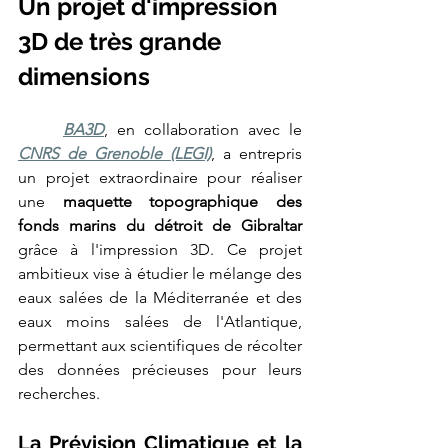
Un projet d'impression 
les
technologies
FDM,
3D de très grande 
SLS
polyamide
PA12,
SLA
dimensions
haute
précision
et
CFF
fibre
BA3D
, en collaboration avec le 
de
carbone
CNRS de Grenoble (LEGI)
, a entrepris 
continue
(Markforged).
un projet extraordinaire pour réaliser 
Nos
clients
une 
maquette topographique des 
industriels
incluent
Airbus,
fonds marins du détroit de Gibraltar
CNRS,
Eiffage,
grâce à l'impression 3D. Ce projet 
Mitsubishi
et
ambitieux vise à étudier le mélange des 
L'Occitane.
Délai
eaux salées de la Méditerranée et des 
de
livraison
eaux moins salées de l'Atlantique, 
standard
:
permettant aux scientifiques de récolter 
24
à
72h.
des données précieuses pour leurs 
Devis
gratuit
recherches. 
sous
24h.
La Prévision Climatique et la 