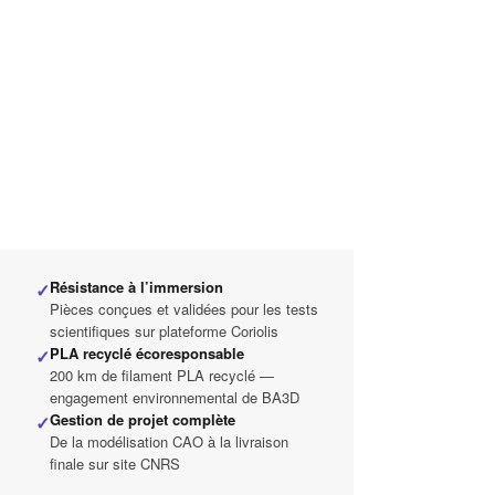
Poids total
5 000 h
D’impression
200 km
De filament PLA
Résistance à l’immersion
✓
Pièces conçues et validées pour les tests
scientifiques sur plateforme Coriolis
PLA recyclé écoresponsable
✓
200 km de filament PLA recyclé —
engagement environnemental de BA3D
Gestion de projet complète
✓
De la modélisation CAO à la livraison
finale sur site CNRS