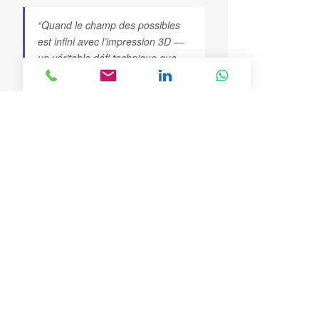
“Quand le champ des possibles
est infini avec l’impression 3D —
un véritable défi technique que
l’équipe de BA3D a adoré relever.”
Pierre Borel — Responsable Bureau
d’études BA3D
Lire l’article complet →
Vous avez un projet ambitieux ?
Devis gratuit →
Explorez notre site :
Découvrez aussi nos autres technologies :
Impression 3D SLS polyamide PA12
,
SLA haute