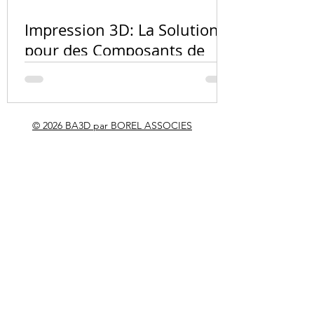
l'impressio
Impression 3D: La Solution
PA12, résin
pour des Composants de
carbone ?
Vélo Innovants et
Personnalisés
© 2026 BA3D par BOREL ASSOCIES
RÉALISATION PHARE
Maquette topographique
géante du détroit de
Gibraltar — CNRS LEGI
Grenoble
Confié par le Laboratoire des