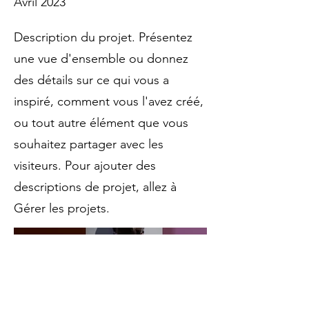
Avril 2023
les
technologies
FDM,
SLS
polyamide
Description du projet. Présentez
PA12,
SLA
haute
une vue d'ensemble ou donnez
précision
et
des détails sur ce qui vous a
CFF
fibre
de
inspiré, comment vous l'avez créé,
carbone
continue
(Markforged).
ou tout autre élément que vous
Nos
clients
industriels
souhaitez partager avec les
incluent
Airbus,
CNRS,
visiteurs. Pour ajouter des
Eiffage,
Mitsubishi
et
descriptions de projet, allez à
L'Occitane.
Délai
Gérer les projets.
de
livraison
standard
:
24
à
72h.
Devis
gratuit
sous
24h.