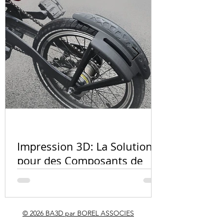
Quel matér
l'impressio
Impression 3D: La Solution
PA12, résin
pour des Composants de
carbone ?
Vélo Innovants et
Personnalisés
© 2026 BA3D par BOREL ASSOCIES