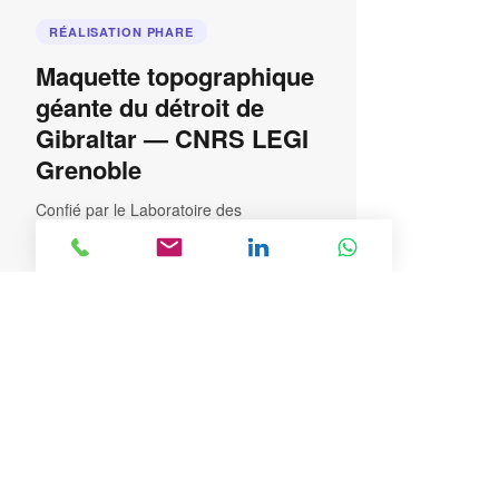
RÉALISATION PHARE
Maquette topographique
géante du détroit de
Gibraltar — CNRS LEGI
Grenoble
Confié par le Laboratoire des
Écoulements Géophysiques et
Industriels (LEGI) du CNRS de
Grenoble, ce projet est l’une des plus
grandes réalisations en fabrication
additive jamais accomplies en France.
BA3D a relevé un défi technique hors
norme : reproduire fidèlement les fonds
marins du détroit de Gibraltar à grande
échelle pour permettre l’analyse
scientifique des flux d’eau salée et d’eau