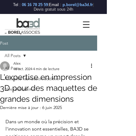
BA3D
Tel :
06 16 78 25 59
|
Email :
p.borel@ba3d.fr
|
—
Devis gratuit sous 24h
Bureau
d'études
en
fabrication
additive
industrielle
Post
BA3D
(BOREL
ASSOCIÉS)
est
All Posts
un
bureau
Alex
d'études
spécialisé
All Posts
18 oct. 2024
4 min de lecture
en
fabrication
L'expertise en impression
additive
Actualité fabrication additive
industrielle,
basé
3D pour des maquettes de
à
Nos réalisations
Saint-
Rambert-
grandes dimensions
d'Albon
dans
la
Drôme
Dernière mise à jour :
6 juin 2025
(26),
à
45
minutes
Dans un monde où la précision et 
de
Lyon.
l'innovation sont essentielles, BA3D se 
Nous
maîtrisons