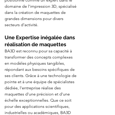
positionne comme un expert dans le 
les
technologies
domaine de l'impression 3D, spécialisé 
FDM,
SLS
dans la création de maquettes de 
polyamide
PA12,
SLA
grandes dimensions pour divers 
haute
précision
secteurs d'activité.
et
CFF
fibre
de
Une Expertise inégalée dans 
carbone
continue
(Markforged).
réalisation de maquettes
Nos
clients
BA3D est reconnu pour sa capacité à 
industriels
incluent
transformer des concepts complexes 
Airbus,
CNRS,
en modèles physiques tangibles, 
Eiffage,
Mitsubishi
et
répondant aux besoins spécifiques de 
L'Occitane.
Délai
ses clients. Grâce à une technologie de 
de
livraison
pointe et à une équipe de spécialistes 
standard
:
dédiée, l'entreprise réalise des 
24
à
maquettes d'une précision et d'une 
72h.
Devis
gratuit
échelle exceptionnelles. Que ce soit 
sous
24h.
pour des applications scientifiques, 
industrielles ou académiques, BA3D 