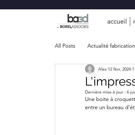
BA3D
—
Bureau
d'études
accueil
en
fabrication
additive
industrielle
BA3D
All Posts
Actualité fabricatio
(BOREL
ASSOCIÉS)
est
un
bureau
d'études
spécialisé
Alex
12 févr. 2024
1
en
fabrication
additive
L'impres
industrielle,
basé
à
Saint-
Dernière mise à jour :
6 ju
Rambert-
d'Albon
Une boite à croquett
dans
la
Drôme
entre un bureau d'ét
(26),
à
45
minutes
de
Lyon.
Nous
maîtrisons