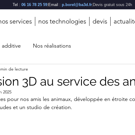
Tel :
06 16 78 25 59
|
Email :
p.borel@ba3d.fr
|
Devis gratuit sous 24h
nos services
nos technologies
devis
actuali
n additive
Nos réalisations
 min de lecture
sion 3D au service des 
in 2025
es pour nos amis les animaux, développée en étroite co
udes et un studio de création.