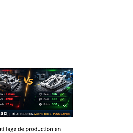
pression 3D : La
lution des lignes de
uction sûres et
caces
tillage de production en