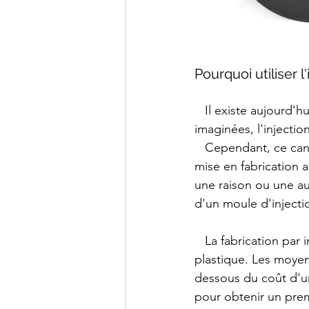
Pourquoi utiliser 
   Il existe aujourd'hui un moyen très efficace pour fabriquer et distribuer les produits 
imaginées, l'injectio
   Cependant, ce canal de production nécessite beaucoup d'investissements et un délai de 
mise en fabrication 
une raison ou une au
d'un moule d'injectio
   La fabrication par impression 3D est une alternative à la mise en production par injection 
plastique. Les moyen
dessous du coût d'un
pour obtenir un prem