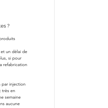
tes ?
us, si pour 
 refabrication 
 très en 
une semaine 
ans aucune 