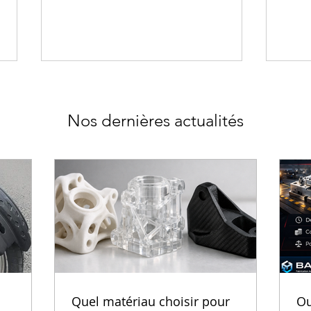
Nos dernières actualités
Projet EIFFAGE × BA3D : un
L'im
bouchon imprimé en 3D sur
révo
mesure pour le BTP
prod
effi
Quel matériau choisir pour
Ou