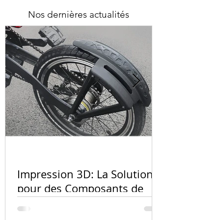
Nos dernières actualités
Quel matér
l'impressio
Impression 3D: La Solution
PA12, résin
pour des Composants de
carbone ?
Vélo Innovants et
Personnalisés