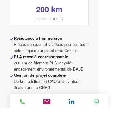
200 km
De filament PLA
Résistance à l’immersion
✓
Pièces conçues et validées pour les tests
scientifiques sur plateforme Coriolis
PLA recyclé écoresponsable
✓
200 km de filament PLA recyclé —
engagement environnemental de BA3D
Gestion de projet complète
✓
De la modélisation CAO à la livraison
finale sur site CNRS
“Quand le champ des possibles
est infini avec l’impression 3D —
un véritable défi technique que
l’équipe de BA3D a adoré relever.”
Pierre Borel — Responsable Bureau