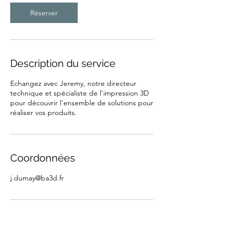
les
technologies
Réserver
FDM,
SLS
polyamide
PA12,
SLA
haute
précision
et
CFF
Description du service
fibre
de
carbone
continue
Echangez avec Jeremy, notre directeur
(Markforged).
Nos
technique et spécialiste de l'impression 3D
clients
pour découvrir l'ensemble de solutions pour
industriels
incluent
réaliser vos produits.
Airbus,
CNRS,
Eiffage,
Mitsubishi
et
L'Occitane.
Délai
de
Coordonnées
livraison
standard
:
24
j.dumay@ba3d.fr
à
72h.
Devis
gratuit
sous
24h.