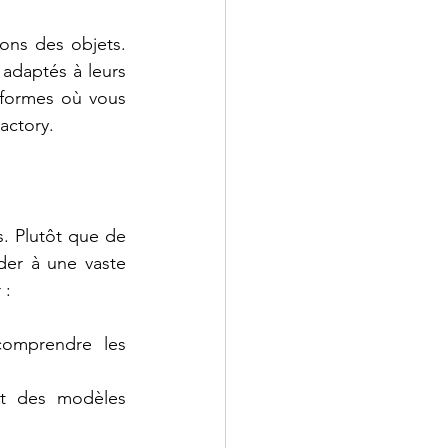
ns des objets. 
adaptés à leurs 
eformes où vous 
actory.
. Plutôt que de 
er à une vaste 
 :
omprendre les 
nt des modèles 