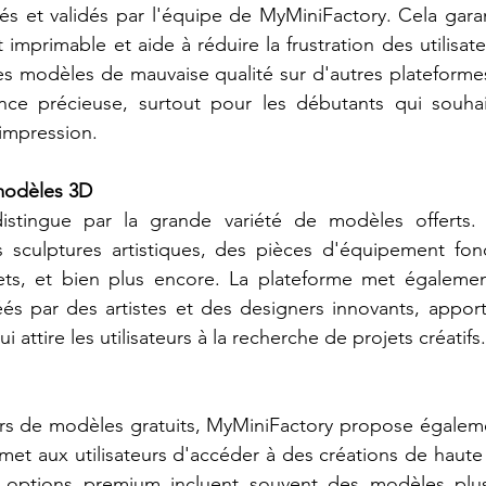
és et validés par l'équipe de MyMiniFactory. Cela gara
t imprimable et aide à réduire la frustration des utilisat
es modèles de mauvaise qualité sur d'autres plateformes. 
ce précieuse, surtout pour les débutants qui souhait
impression.
modèles 3D
stingue par la grande variété de modèles offerts. Le
 sculptures artistiques, des pièces d'équipement fonct
ts, et bien plus encore. La plateforme met égalemen
éés par des artistes et des designers innovants, appor
i attire les utilisateurs à la recherche de projets créatifs.
iers de modèles gratuits, MyMiniFactory propose égalem
et aux utilisateurs d'accéder à des créations de haute 
options premium incluent souvent des modèles plus