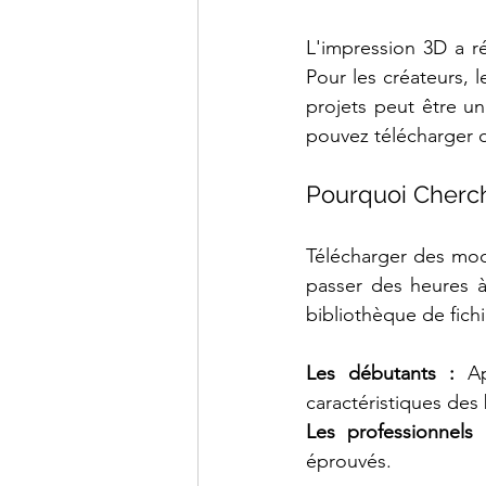
les
technologies
FDM,
SLS
L'impression 3D a r
polyamide
PA12,
Pour les créateurs, 
SLA
haute
précision
projets peut être un
et
CFF
pouvez télécharger 
fibre
de
carbone
continue
(Markforged).
Pourquoi Cherc
Nos
clients
industriels
incluent
Airbus,
Télécharger des mod
CNRS,
Eiffage,
Mitsubishi
passer des heures à
et
L'Occitane.
bibliothèque de fichi
Délai
de
livraison
standard
:
Les débutants :
 Ap
24
à
72h.
caractéristiques de
Devis
gratuit
Les professionnels 
sous
24h.
éprouvés.