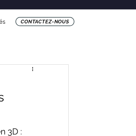
tés
CONTACTEZ-NOUS
s
n 3D :