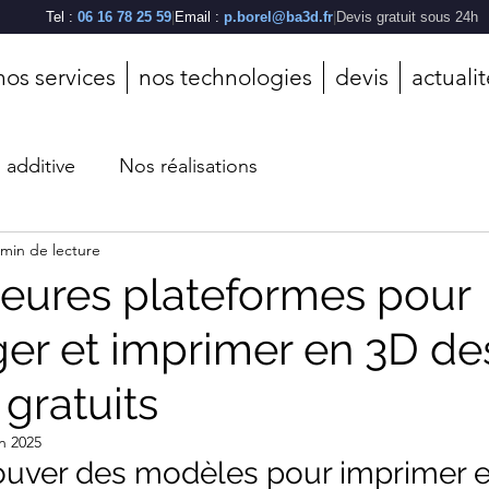
Tel :
06 16 78 25 59
|
Email :
p.borel@ba3d.fr
|
Devis gratuit sous 24h
nos services
nos technologies
devis
actuali
n additive
Nos réalisations
 min de lecture
leures plateformes pour
ger et imprimer en 3D de
gratuits
in 2025
uver des modèles pour imprimer e