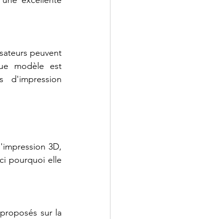
 une excellente 
sateurs peuvent 
que modèle est 
 d'impression 
'impression 3D, 
i pourquoi elle 
roposés sur la 