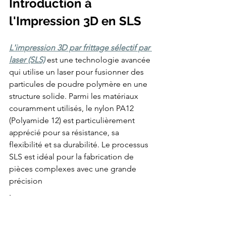
Introduction à 
les
technologies
FDM,
l'Impression 3D en SLS
SLS
polyamide
PA12,
SLA
haute
précision
L'impression 3D par frittage sélectif par 
et
CFF
laser (SLS)
 est une technologie avancée 
fibre
de
qui utilise un laser pour fusionner des 
carbone
continue
particules de poudre polymère en une 
(Markforged).
Nos
structure solide. Parmi les matériaux 
clients
industriels
incluent
couramment utilisés, le nylon PA12 
Airbus,
CNRS,
(Polyamide 12) est particulièrement 
Eiffage,
Mitsubishi
apprécié pour sa résistance, sa 
et
L'Occitane.
flexibilité et sa durabilité. Le processus 
Délai
de
SLS est idéal pour la fabrication de 
livraison
standard
pièces complexes avec une grande 
:
24
à
précision
72h.
Devis
.
gratuit
sous
24h.