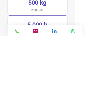
500 kg
Poids total
5 000 h
D’impression
200 km
De filament PLA
Résistance à l’immersion
✓
Pièces conçues et validées pour les tests
scientifiques sur plateforme Coriolis
PLA recyclé écoresponsable
✓
200 km de filament PLA recyclé —
engagement environnemental de BA3D
Gestion de projet complète
✓
De la modélisation CAO à la livraison