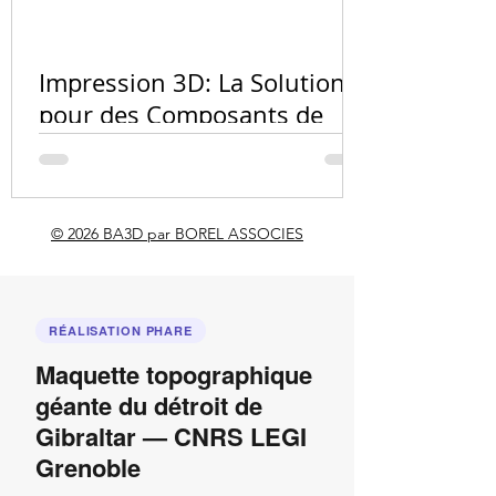
Quel matér
l'impressio
Impression 3D: La Solution
PA12, résin
pour des Composants de
carbone ?
Vélo Innovants et
Personnalisés
© 2026 BA3D par BOREL ASSOCIES
RÉALISATION PHARE
Maquette topographique
géante du détroit de
Gibraltar — CNRS LEGI
Grenoble